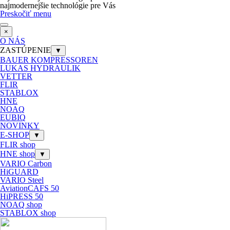
najmodernejšie technológie pre Vás
Preskočiť menu
×
O NÁS
ZASTÚPENIE
▼
BAUER KOMPRESSOREN
LUKAS HYDRAULIK
VETTER
FLIR
STABLOX
HNE
NOAQ
EUBIQ
NOVINKY
E-SHOP
▼
FLIR shop
HNE shop
▼
VARIO Carbon
HiGUARD
VARIO Steel
AviationCAFS 50
HiPRESS 50
NOAQ shop
STABLOX shop