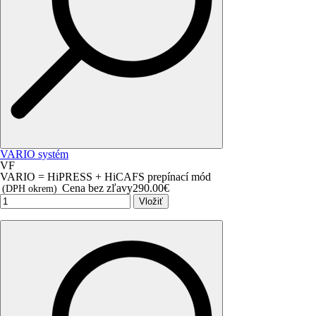
VARIO systém
VF
VARIO = HiPRESS + HiCAFS prepínací mód
Cena bez zľavy
290.00€
(DPH okrem)
Vložiť