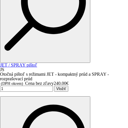
JET / SPRAY pištoľ
JS
Otočná pištoľ s režimami JET - kompaktný prúd a SPRAY -
rozprašovací prúd
Cena bez zľavy
240.00€
(DPH okrem)
Vložiť