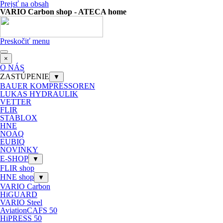
Prejsť na obsah
VARIO Carbon shop - ATECA home
Preskočiť menu
×
O NÁS
ZASTÚPENIE
▼
BAUER KOMPRESSOREN
LUKAS HYDRAULIK
VETTER
FLIR
STABLOX
HNE
NOAQ
EUBIQ
NOVINKY
E-SHOP
▼
FLIR shop
HNE shop
▼
VARIO Carbon
HiGUARD
VARIO Steel
AviationCAFS 50
HiPRESS 50