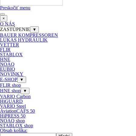
Preskočiť menu
×
O NÁS
ZASTÚPENIE
▼
BAUER KOMPRESSOREN
LUKAS HYDRAULIK
VETTER
FLIR
STABLOX
HNE
NOAQ
EUBIQ
NOVINKY
E-SHOP
▼
FLIR shop
HNE shop
▼
VARIO Carbon
HiGUARD
VARIO Steel
AviationCAFS 50
HiPRESS 50
NOAQ shop
STABLOX shop
Obsah košíka: