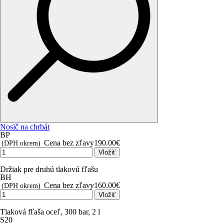
Nosič na chrbát
BP
Cena bez zľavy
190.00€
(DPH okrem)
Vložiť
Držiak pre druhú tlakovú fľašu
BH
Cena bez zľavy
160.00€
(DPH okrem)
Vložiť
Tlaková fľaša oceľ, 300 bar, 2 l
S20