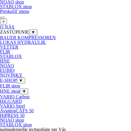
NOAQ shop
STABLOX shop
Preskočiť menu
×
O NÁS
ZASTÚPENIE
▼
BAUER KOMPRESSOREN
LUKAS HYDRAULIK
VETTER
FLIR
STABLOX
HNE
NOAQ
EUBIQ
NOVINKY
E-SHOP
▼
FLIR shop
HNE shop
▼
VARIO Carbon
HiGUARD
VARIO Steel
AviationCAFS 50
HiPRESS 50
NOAQ shop
STABLOX shop
najmodernejšie technológie pre Vás