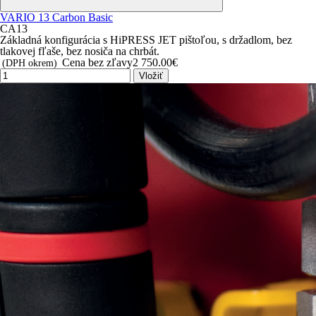
VARIO 13 Carbon Basic
CA13
Základná konfigurácia s HiPRESS JET pištoľou, s držadlom, bez
tlakovej fľaše, bez nosiča na chrbát.
Cena bez zľavy
2 750.00€
(DPH okrem)
Vložiť