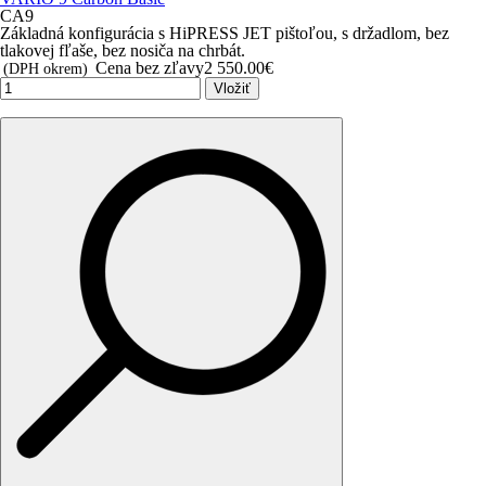
CA9
Základná konfigurácia s HiPRESS JET pištoľou, s držadlom, bez
tlakovej fľaše, bez nosiča na chrbát.
Cena bez zľavy
2 550.00€
(DPH okrem)
Vložiť